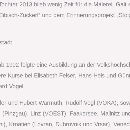
ter 2013 blieb wenig Zeit für die Malerei. Galt es
„Eibisch-Zuckerl“ und dem Erinnerungsprojekt „Sto
stadt.
ab 1992 folgte eine Ausbildung an der Volkshochsc
ere Kurse bei Elisabeth Felser, Hans Heis und Günt
rd Vogel.
ller und Hubert Warmuth, Rudolf Vogl (VOKA), so
(Pinzgau), Linz (VOEST), Faakersee, Mallnitz un
i), Kroatien (Lovran, Dubrovnik und Vrsar), Venedi